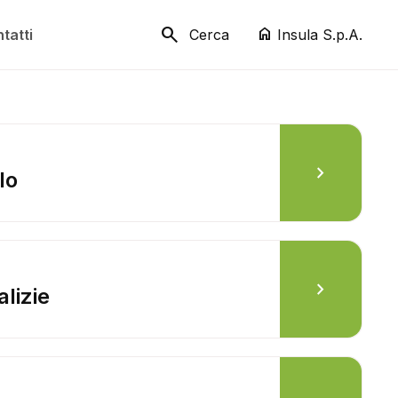
home
tatti
Cerca
Insula S.p.A.
chevron_right
lo
chevron_right
alizie