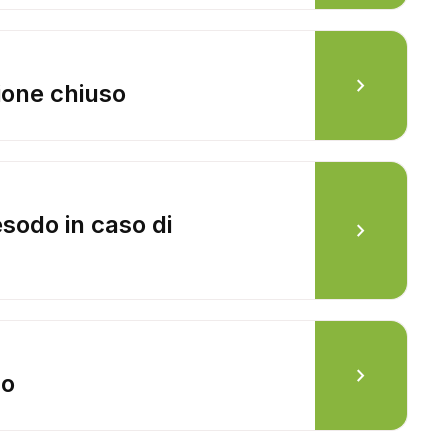
chevron_right
ione chiuso
esodo in caso di
chevron_right
chevron_right
lo