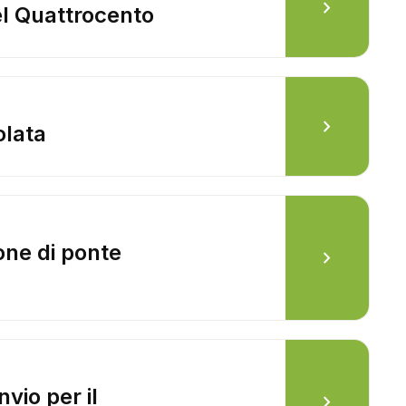
chevron_right
el Quattrocento
chevron_right
olata
one di ponte
chevron_right
nvio per il
chevron_right