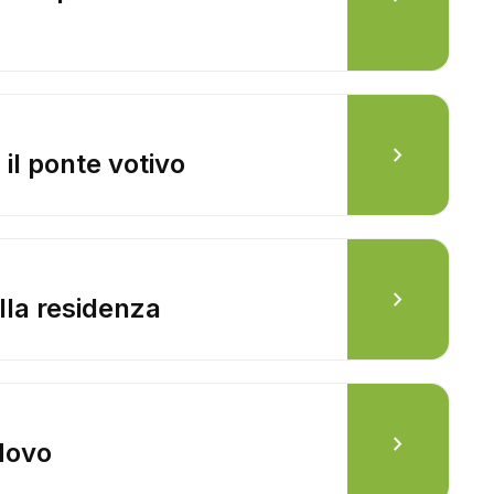
chevron_right
il ponte votivo
chevron_right
lla residenza
chevron_right
Novo