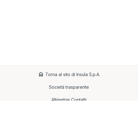
home
Torna al sito di Insula S.p.A.
Società trasparente
Altimetrie
Contatti
Cookies policy
Privacy policy